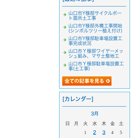
山口市Y様邸サイクルポー
ト箇所土工事
山口市Y様邸外構工事開始
(シンボルツリー植え付け)
山口市Y様邸駐車場設置工
事完成状況
山口市Ｙ様邸ワイヤーメッ
シュ組み、マサ土整地工
山口市Ｙ様邸駐車場設置工
事(土工事)
[カレンダー]
3月
日
月
火
水
木
金
土
1
2
3
4
5