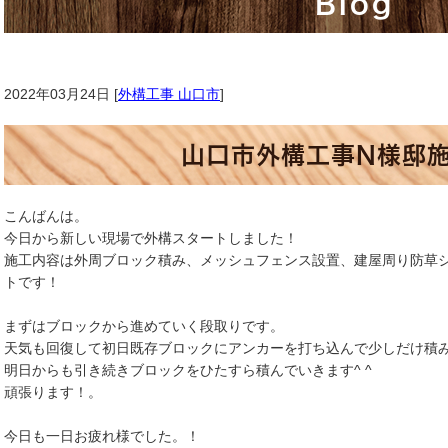
Blog
2022年03月24日 [
外構工事 山口市
]
山口市外構工事N様邸
こんばんは。
今日から新しい現場で外構スタートしました！
施工内容は外周ブロック積み、メッシュフェンス設置、建屋周り防草
トです！
まずはブロックから進めていく段取りです。
天気も回復して初日既存ブロックにアンカーを打ち込んで少しだけ積
明日からも引き続きブロックをひたすら積んでいきます^ ^
頑張ります！。
今日も一日お疲れ様でした。！