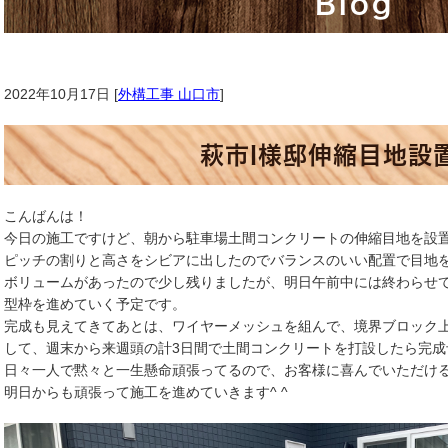
Blog
2022年10月17日 [
外構工事 山口市
]
萩市I様邸伸縮目地設
こんばんは！
今日の施工ですけど、朝から駐車場土間コンクリートの伸縮目地を設
ピッチの割りと高さをシビアに出したのでバランスのいい配置で目地
ボリュームがあったので少し残りましたが、明日午前中には終わらせ
型枠を進めていく予定です。
完成も見えてきてあとは、ワイヤーメッシュを組んで、境界ブロック
して、週末から来週頭の計3日間で土間コンクリートを打設したら完成予
日々一人で黙々と一生懸命頑張ってるので、お客様に喜んでいただけ
明日からも頑張って施工を進めていきます^ ^