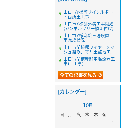
山口市Y様邸サイクルポー
ト箇所土工事
山口市Y様邸外構工事開始
(シンボルツリー植え付け)
山口市Y様邸駐車場設置工
事完成状況
山口市Ｙ様邸ワイヤーメッ
シュ組み、マサ土整地工
山口市Ｙ様邸駐車場設置工
事(土工事)
[カレンダー]
10月
日
月
火
水
木
金
土
1