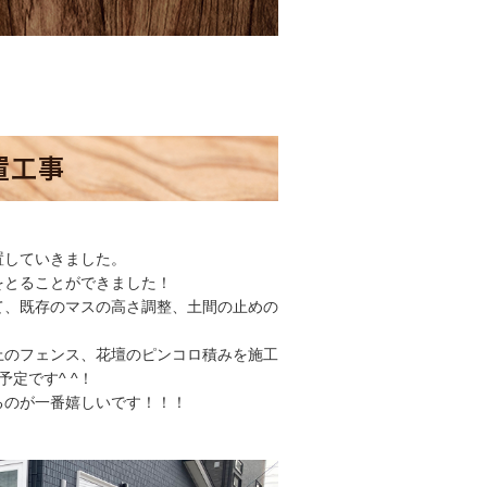
置工事
置していきました。
をとることができました！
て、既存のマスの高さ調整、土間の止めの
上のフェンス、花壇のピンコロ積みを施工
定です^ ^！
るのが一番嬉しいです！！！