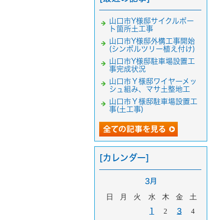
山口市Y様邸サイクルポー
ト箇所土工事
山口市Y様邸外構工事開始
(シンボルツリー植え付け)
山口市Y様邸駐車場設置工
事完成状況
山口市Ｙ様邸ワイヤーメッ
シュ組み、マサ土整地工
山口市Ｙ様邸駐車場設置工
事(土工事)
[カレンダー]
3月
日
月
火
水
木
金
土
1
2
3
4