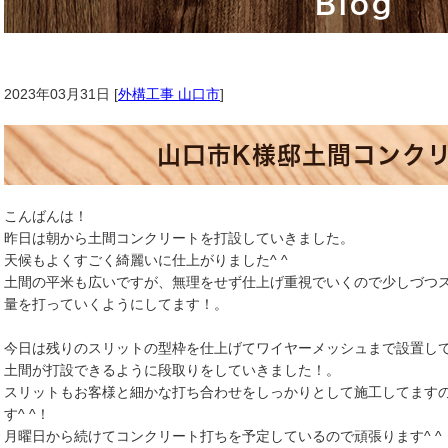
Blog
2023年03月31日 [
外構工事 山口市
]
山口市K様邸土間コンク
こんばんは！
昨日は朝から土間コンクリートを打設していきました。
天候もよくすごく綺麗いに仕上がりました^ ^
土間の平米も広いですが、無理をせず仕上げ重視でいくので少しづつ
量を打っていくようにしてます！。
今日は残りのスリットの型枠を仕上げてワイヤーメッシュまで設置し
土間が打設できるように段取りをしていきました！。
スリットもお客様と細かな打ち合わせをしっかりとして施工してます
す^ ^！
月曜日から続けてコンクリート打ちを予定しているので頑張ります^ ^