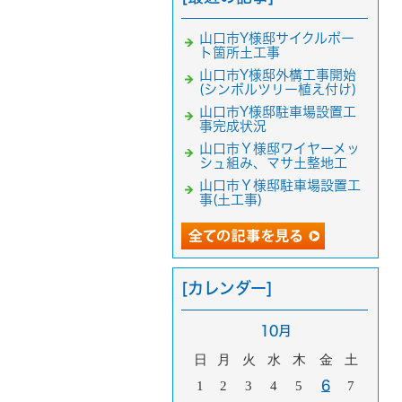
山口市Y様邸サイクルポー
ト箇所土工事
山口市Y様邸外構工事開始
(シンボルツリー植え付け)
山口市Y様邸駐車場設置工
事完成状況
山口市Ｙ様邸ワイヤーメッ
シュ組み、マサ土整地工
山口市Ｙ様邸駐車場設置工
事(土工事)
[カレンダー]
10月
日
月
火
水
木
金
土
1
2
3
4
5
6
7