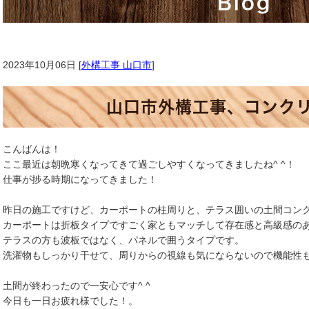
Blog
2023年10月06日 [
外構工事 山口市
]
山口市外構工事、コンク
こんばんは！
ここ最近は朝晩寒くなってきて過ごしやすくなってきましたね^ ^！
仕事が捗る時期になってきました！
昨日の施工ですけど、カーポートの柱周りと、テラス囲いの土間コン
カーポートは折板タイプですごく家ともマッチして存在感と高級感のあ
テラスの方も波板ではなく、パネルで囲うタイプです。
洗濯物もしっかり干せて、周りからの視線も気にならないので機能性
土間が終わったので一安心です^ ^
今日も一日お疲れ様でした！。