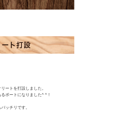
リート打設
クリートを打設しました。
るポートになりました^ ^！
もバッチリです。