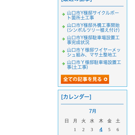
山口市Y様邸サイクルポー
ト箇所土工事
山口市Y様邸外構工事開始
(シンボルツリー植え付け)
山口市Y様邸駐車場設置工
事完成状況
山口市Ｙ様邸ワイヤーメッ
シュ組み、マサ土整地工
山口市Ｙ様邸駐車場設置工
事(土工事)
[カレンダー]
7月
日
月
火
水
木
金
土
1
2
3
4
5
6