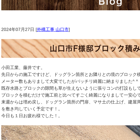
Blog
2024年07月27日 [
外構工事 山口市
]
山口市F様邸ブロック積
小田工業、藤井です。
先日からの施工ですけど、ドッグラン箇所とお隣りとの境のブロック
メーター数もありまして大変でしたがバッチリ綺麗に納まりました^ ^
既存水路とブロックの隙間も草が生えないように張りコンの打設もし
ブロックを積むだけで施工前と比べてすごく綺麗になりまして一安心
来週からは埋め戻し、ドッグラン箇所の門扉、マサ土の仕上げ、建屋
を敷き均していく予定です！。
今日も１日お疲れ様でした！。