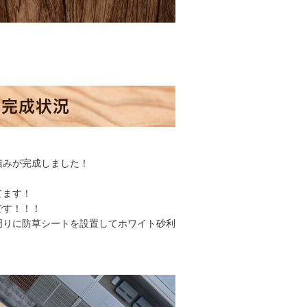
み完成状況
積みが完成しました！
てます！
です！！！
周りに防草シートを設置してホワイト砂利