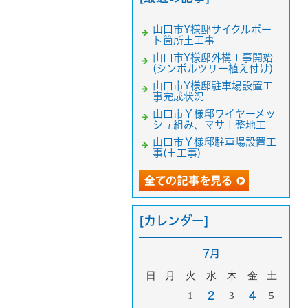
山口市Y様邸サイクルポー
ト箇所土工事
山口市Y様邸外構工事開始
(シンボルツリー植え付け)
山口市Y様邸駐車場設置工
事完成状況
山口市Ｙ様邸ワイヤーメッ
シュ組み、マサ土整地工
山口市Ｙ様邸駐車場設置工
事(土工事)
[カレンダー]
7月
日
月
火
水
木
金
土
1
2
3
4
5