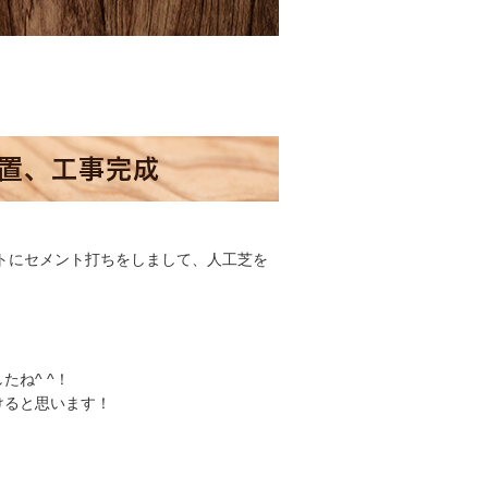
設置、工事完成
トにセメント打ちをしまして、人工芝を
ね^ ^！
けると思います！
。