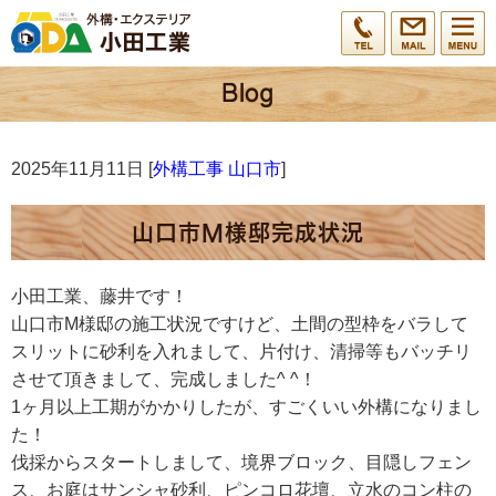
2025年11月11日 [
外構工事 山口市
]
山口市M様邸完成状況
小田工業、藤井です！
山口市M様邸の施工状況ですけど、土間の型枠をバラして
スリットに砂利を入れまして、片付け、清掃等もバッチリ
させて頂きまして、完成しました^ ^！
1ヶ月以上工期がかかりしたが、すごくいい外構になりまし
た！
伐採からスタートしまして、境界ブロック、目隠しフェン
ス、お庭はサンシャ砂利、ピンコロ花壇、立水のコン柱の