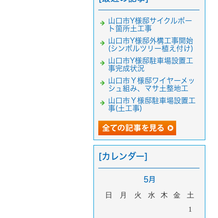
山口市Y様邸サイクルポー
ト箇所土工事
山口市Y様邸外構工事開始
(シンボルツリー植え付け)
山口市Y様邸駐車場設置工
事完成状況
山口市Ｙ様邸ワイヤーメッ
シュ組み、マサ土整地工
山口市Ｙ様邸駐車場設置工
事(土工事)
[カレンダー]
5月
日
月
火
水
木
金
土
1