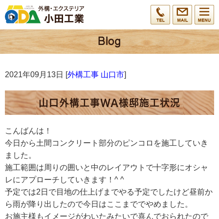
2021年09月13日 [
外構工事 山口市
]
山口外構工事WA様邸施工状況
こんばんは！
今日から土間コンクリート部分のピンコロを施工していき
ました。
施工範囲は周りの囲いと中のレイアウトで十字形にオシャ
レにアプローチしていきます！^ ^
予定では2日で目地の仕上げまでやる予定でしたけど昼前か
ら雨が降り出したので今日はここまででやめました。
お施主様もイメージがわいたみたいで喜んでおられたので