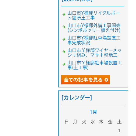
山口市Y様邸サイクルポー
ト箇所土工事
山口市Y様邸外構工事開始
(シンボルツリー植え付け)
山口市Y様邸駐車場設置工
事完成状況
山口市Ｙ様邸ワイヤーメッ
シュ組み、マサ土整地工
山口市Ｙ様邸駐車場設置工
事(土工事)
[カレンダー]
1月
日
月
火
水
木
金
土
1