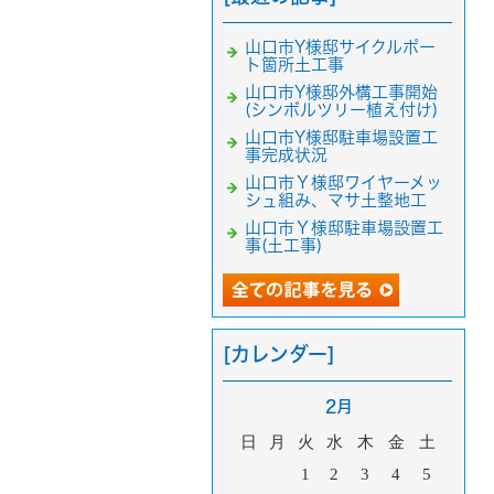
山口市Y様邸サイクルポー
ト箇所土工事
山口市Y様邸外構工事開始
(シンボルツリー植え付け)
山口市Y様邸駐車場設置工
事完成状況
山口市Ｙ様邸ワイヤーメッ
シュ組み、マサ土整地工
山口市Ｙ様邸駐車場設置工
事(土工事)
[カレンダー]
2月
日
月
火
水
木
金
土
1
2
3
4
5