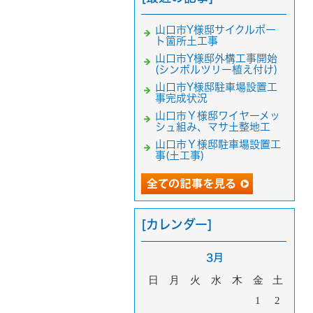
山口市Y様邸サイクルポー
ト箇所土工事
山口市Y様邸外構工事開始
(シンボルツリー植え付け)
山口市Y様邸駐車場設置工
事完成状況
山口市Ｙ様邸ワイヤーメッ
シュ組み、マサ土整地工
山口市Ｙ様邸駐車場設置工
事(土工事)
[カレンダー]
3月
日
月
火
水
木
金
土
1
2