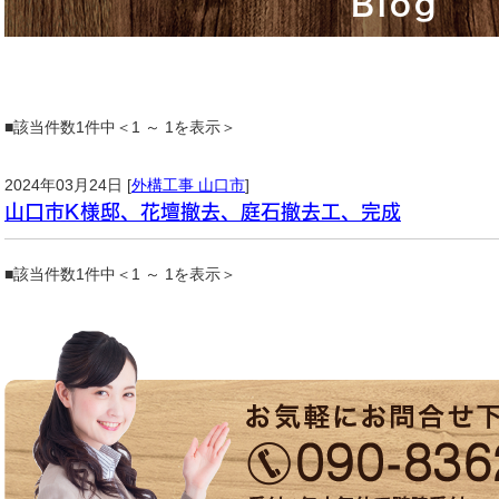
Blog
■該当件数1件中＜1 ～ 1を表示＞
2024年03月24日 [
外構工事 山口市
]
山口市K様邸、花壇撤去、庭石撤去工、完成
■該当件数1件中＜1 ～ 1を表示＞