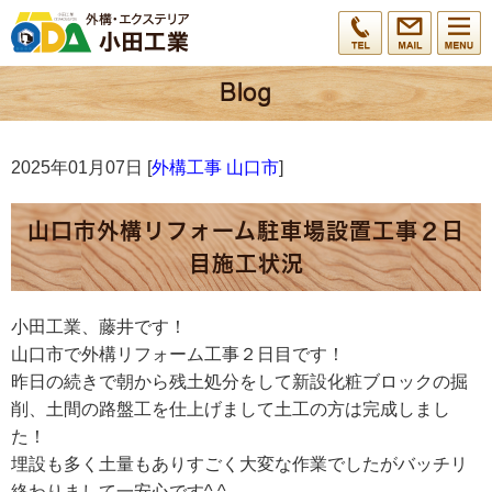
2025年01月07日 [
外構工事 山口市
]
山口市外構リフォーム駐車場設置工事２日
目施工状況
小田工業、藤井です！
山口市で外構リフォーム工事２日目です！
昨日の続きで朝から残土処分をして新設化粧ブロックの掘
削、土間の路盤工を仕上げまして土工の方は完成しまし
た！
埋設も多く土量もありすごく大変な作業でしたがバッチリ
終わりまして一安心です^ ^