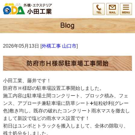
2026年05月13日 [
外構工事 山口市
]
防府市Ｈ様邸駐車場工事開始
小田工業、藤井です！
防府市Ｈ様邸の駐車場設置工事開始しました。
施工内容は駐車場土間コンクリート、ブロック積み、フェ
ンス、アプローチ兼駐車場に防草シート➕短粒砂利(グレー
色)敷き均し、既存の破れたコンクリート雨水マスを撤去し
まして新設で塩ビの雨水マス設置です！
初日はユンボとトラックを搬入しまして、全体の隙取り、
残土処分をしました。