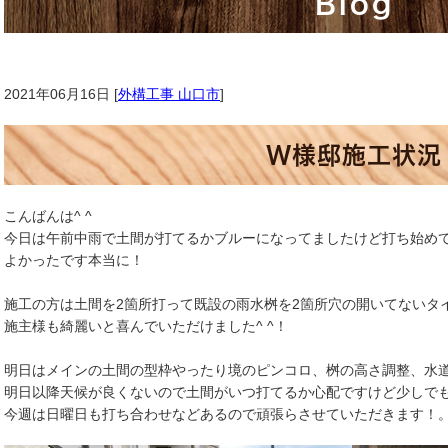
Blog
2021年06月16日 [
外構工事 山口市
]
W様邸施工状況
こんばんは^ ^
今日は午前中雨で土間が打てるかブルーになってましたけど打ち始めてか
よかったです本当に！
施工の方は土間を2箇所打って既設の雨水桝を2箇所穴の開いてないタ
施主様も綺麗いと喜んでいただけました^ ^！
明日はメインの土間の型枠やったり境のピンコロ、桝の高さ調整、水
明日以降天候が良くないので土間がいつ打てるか心配ですけど少しで
今週は日曜日も打ち合わせなどあるので頑張らさせていただきます！