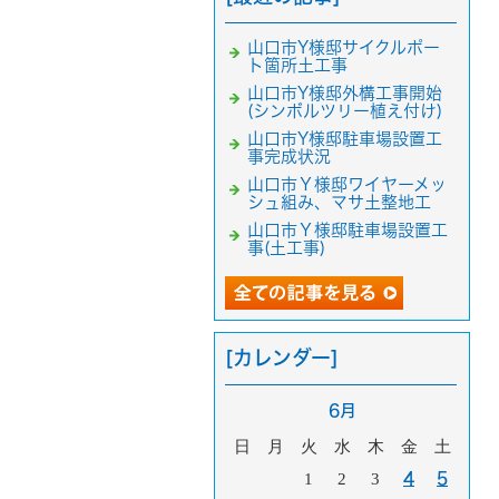
山口市Y様邸サイクルポー
ト箇所土工事
山口市Y様邸外構工事開始
(シンボルツリー植え付け)
山口市Y様邸駐車場設置工
事完成状況
山口市Ｙ様邸ワイヤーメッ
シュ組み、マサ土整地工
山口市Ｙ様邸駐車場設置工
事(土工事)
[カレンダー]
6月
日
月
火
水
木
金
土
1
2
3
4
5