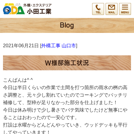
2021年06月21日 [
外構工事 山口市
]
W様邸施工状況
こんばんは^ ^
今日は半日くらいの作業で土間を打つ箇所の雨水の桝の高
さ調整と、元々少し割れていたのでコーキングでバッチリ
補修して、型枠が足りなかった部分を仕上げました！
今日は休み明けで少し暑さでバテ気味でしたけど無事にや
ることはおわったので一安心です。
打設は水曜からどんどんやっていき、ウッドデッキも平行
してやっていきます！