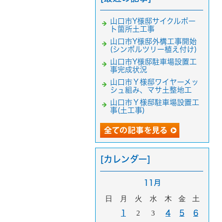
山口市Y様邸サイクルポー
ト箇所土工事
山口市Y様邸外構工事開始
(シンボルツリー植え付け)
山口市Y様邸駐車場設置工
事完成状況
山口市Ｙ様邸ワイヤーメッ
シュ組み、マサ土整地工
山口市Ｙ様邸駐車場設置工
事(土工事)
[カレンダー]
11月
日
月
火
水
木
金
土
1
2
3
4
5
6