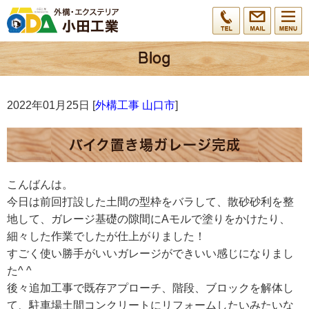
2022年01月25日 [
外構工事 山口市
]
バイク置き場ガレージ完成
こんばんは。
今日は前回打設した土間の型枠をバラして、散砂砂利を整
地して、ガレージ基礎の隙間にAモルで塗りをかけたり、
細々した作業でしたが仕上がりました！
すごく使い勝手がいいガレージができいい感じになりまし
た^ ^
後々追加工事で既存アプローチ、階段、ブロックを解体し
て、駐車場土間コンクリートにリフォームしたいみたいな