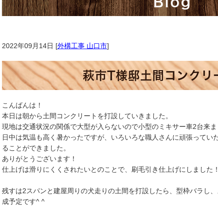
Blog
2022年09月14日 [
外構工事 山口市
]
萩市T様邸土間コンクリ
こんばんは！
本日は朝から土間コンクリートを打設していきました。
現地は交通状況の関係で大型が入らないので小型のミキサー車2台来ま
日中は気温も高く暑かったですが、いろいろな職人さんに頑張ってい
ることができました。
ありがとうございます！
仕上げは滑りにくくされたいとのことで、刷毛引き仕上げにしました
残すは2スパンと建屋周りの犬走りの土間を打設したら、型枠バラし
成予定です^ ^