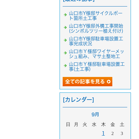
山口市Y様邸サイクルポー
ト箇所土工事
山口市Y様邸外構工事開始
(シンボルツリー植え付け)
山口市Y様邸駐車場設置工
事完成状況
山口市Ｙ様邸ワイヤーメッ
シュ組み、マサ土整地工
山口市Ｙ様邸駐車場設置工
事(土工事)
[カレンダー]
9月
日
月
火
水
木
金
土
1
2
3