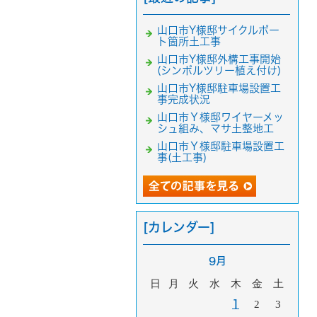
山口市Y様邸サイクルポー
ト箇所土工事
山口市Y様邸外構工事開始
(シンボルツリー植え付け)
山口市Y様邸駐車場設置工
事完成状況
山口市Ｙ様邸ワイヤーメッ
シュ組み、マサ土整地工
山口市Ｙ様邸駐車場設置工
事(土工事)
[カレンダー]
9月
日
月
火
水
木
金
土
1
2
3