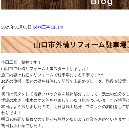
Blog
2025年01月06日 [
外構工事 山口市
]
山口市外構リフォーム駐車場
小田工業、藤井です！
山口市で外構リフォーム工事スタートしました！
施工内容はお庭をリフォームで駐車場にする工事です^ ^！
お庭の伐採、既存の壁を解体して新設で土留めブロック、階段を設置
す。
初日は伐採をして既存ブロック塀を解体処分しまして、残土の処分を
埋設の水道、排水のマス等ありましてかなり気をつかいましたが慎重
本日はよく捗りましたので、明日は残土処分、ブロックの掘削をして
わりです！
明日も時間が勝負なので朝から無駄のないよう作業を進めていきます
初日お疲れ様でした！。