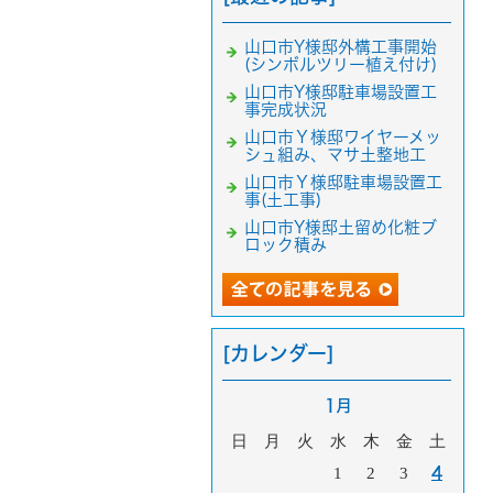
山口市Y様邸外構工事開始
(シンボルツリー植え付け)
山口市Y様邸駐車場設置工
事完成状況
山口市Ｙ様邸ワイヤーメッ
シュ組み、マサ土整地工
山口市Ｙ様邸駐車場設置工
事(土工事)
山口市Y様邸土留め化粧ブ
ロック積み
[カレンダー]
1月
日
月
火
水
木
金
土
1
2
3
4