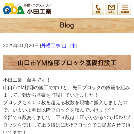
2025年01月20日 [
外構工事 山口市
]
山口市YM様邸ブロック基礎打設工
小田工業、藤井です！
山口市YM様邸の施工ですけど、先日ブロックの鉄筋を組み
まして、朝から基礎を打設していきました！
ブロックも４００枚を超える枚数を現地に搬入しましたの
で、いよいよ明日以降ブロックを積んでいけます^ ^
全部で６段ありまして、下３段は土圧がかかるので15ｾﾝﾁブ
ロックを使用して上３段は12ｾﾝﾁブロックでご提案させて頂
いてます！