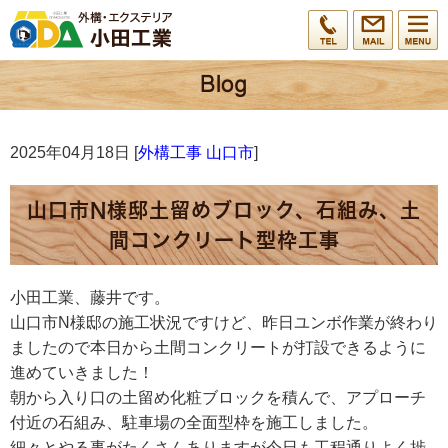
2025年04月18日 [
外構工事 山口市
]
山口市N様邸土留めブロック、石組み、土
間コンクリート型枠工事
小田工業、藤井です。
山口市N様邸の施工状況ですけど、昨日ユンボ作業が終わり
ましたので本日から土間コンクリートが打設できるように
進めていきました！
朝から入り口の土留め化粧ブロックを積んで、アプローチ
付近の石組み、駐車場の全面型枠を施工しました。
細々とやる事がたくさんありますが今日も工程通りよく捗