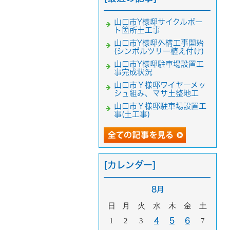
山口市Y様邸サイクルポー
ト箇所土工事
山口市Y様邸外構工事開始
(シンボルツリー植え付け)
山口市Y様邸駐車場設置工
事完成状況
山口市Ｙ様邸ワイヤーメッ
シュ組み、マサ土整地工
山口市Ｙ様邸駐車場設置工
事(土工事)
[カレンダー]
8月
日
月
火
水
木
金
土
1
2
3
4
5
6
7