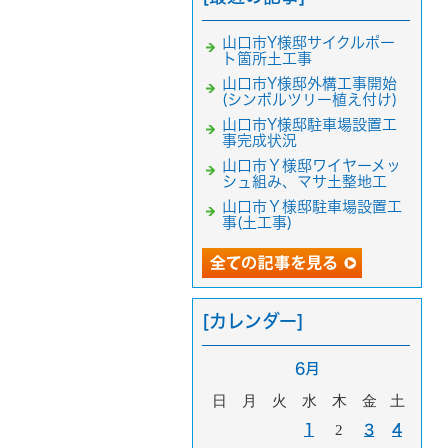
山口市Y様邸サイクルポー
ト箇所土工事
山口市Y様邸外構工事開始
(シンボルツリー植え付け)
山口市Y様邸駐車場設置工
事完成状況
山口市Ｙ様邸ワイヤーメッ
シュ組み、マサ土整地工
山口市Ｙ様邸駐車場設置工
事(土工事)
[カレンダー]
6月
日
月
火
水
木
金
土
1
2
3
4