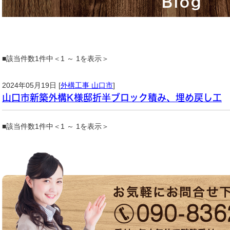
Blog
■該当件数1件中＜1 ～ 1を表示＞
2024年05月19日 [
外構工事 山口市
]
山口市新築外構K様邸折半ブロック積み、埋め戻し工
■該当件数1件中＜1 ～ 1を表示＞