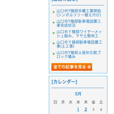
山口市Y様邸外構工事開始
(シンボルツリー植え付け)
山口市Y様邸駐車場設置工
事完成状況
山口市Ｙ様邸ワイヤーメッ
シュ組み、マサ土整地工
山口市Ｙ様邸駐車場設置工
事(土工事)
山口市Y様邸土留め化粧ブ
ロック積み
[カレンダー]
5月
日
月
火
水
木
金
土
1
2
3
4