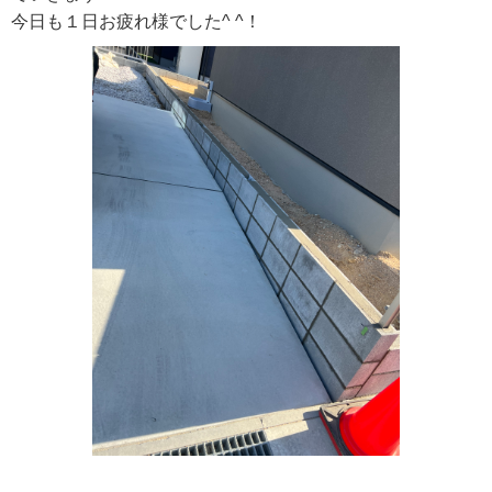
今日も１日お疲れ様でした^ ^！