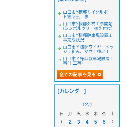
山口市Y様邸サイクルポー
ト箇所土工事
山口市Y様邸外構工事開始
(シンボルツリー植え付け)
山口市Y様邸駐車場設置工
事完成状況
山口市Ｙ様邸ワイヤーメッ
シュ組み、マサ土整地工
山口市Ｙ様邸駐車場設置工
事(土工事)
[カレンダー]
12月
日
月
火
水
木
金
土
1
2
3
4
5
6
7