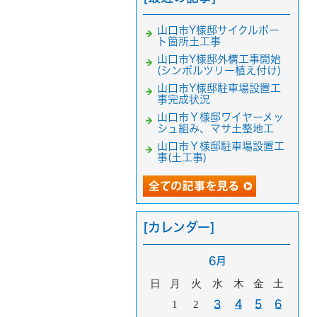
山口市Y様邸サイクルポー
ト箇所土工事
山口市Y様邸外構工事開始
(シンボルツリー植え付け)
山口市Y様邸駐車場設置工
事完成状況
山口市Ｙ様邸ワイヤーメッ
シュ組み、マサ土整地工
山口市Ｙ様邸駐車場設置工
事(土工事)
[カレンダー]
6月
日
月
火
水
木
金
土
1
2
3
4
5
6