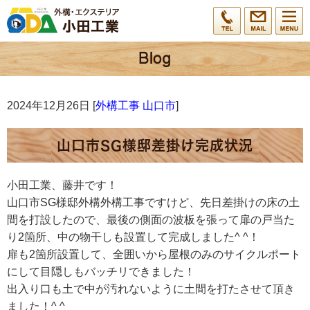
2024年12月26日 [
外構工事 山口市
]
山口市SG様邸差掛け完成状況
小田工業、藤井です！
山口市SG様邸外構外構工事ですけど、先日差掛けの床の土
間を打設したので、最後の側面の波板を張って扉の戸当た
り2箇所、中の物干しも設置して完成しました^ ^！
扉も2箇所設置して、全囲いから屋根のみのサイクルポート
にして目隠しもバッチリできました！
出入り口も土で中が汚れないように土間を打たさせて頂き
ました！^ ^