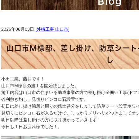
Blog
2026年06月03日 [
外構工事 山口市
]
山口市M様邸、差し掛け、防草シート
し
小田工業、藤井です！
山口市M様邸の施工を開始致しました。
施工内容は山口市の住まいる助成事業の方で差し掛け全囲い工事(ドア
砂利敷き均し、見切りピンコロ石設置です。
初日は差し掛け箇所と周りの残土処分をしまして防草シート設置ホワ
見切りにピンコロ石が入るだけで、しっかりメリハリがつきましてオシ
明日以降は差し掛けの方に取り掛かっていきます！
今日も１日お疲れ様でした！。