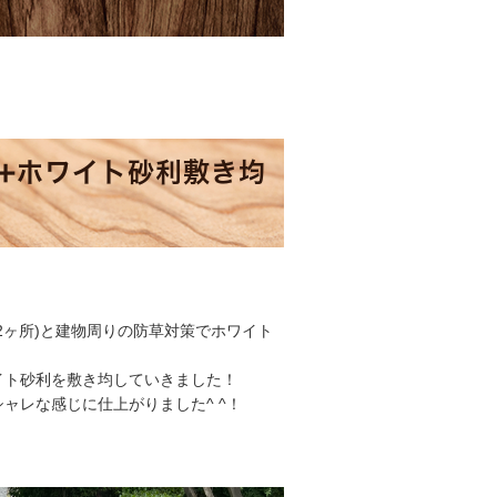
➕ホワイト砂利敷き均
2ヶ所)と建物周りの防草対策でホワイト
イト砂利を敷き均していきました！
ャレな感じに仕上がりました^ ^！