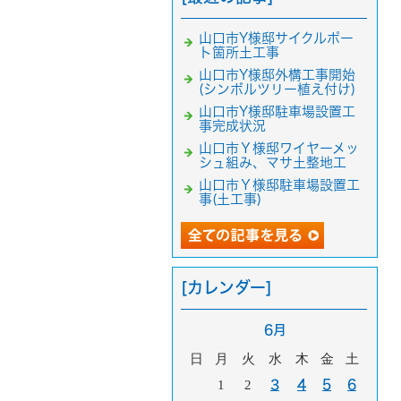
山口市Y様邸サイクルポー
ト箇所土工事
山口市Y様邸外構工事開始
(シンボルツリー植え付け)
山口市Y様邸駐車場設置工
事完成状況
山口市Ｙ様邸ワイヤーメッ
シュ組み、マサ土整地工
山口市Ｙ様邸駐車場設置工
事(土工事)
[カレンダー]
6月
日
月
火
水
木
金
土
1
2
3
4
5
6