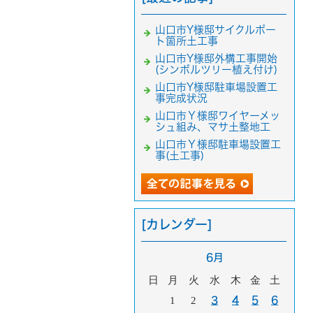
山口市Y様邸サイクルポー
ト箇所土工事
山口市Y様邸外構工事開始
(シンボルツリー植え付け)
山口市Y様邸駐車場設置工
事完成状況
山口市Ｙ様邸ワイヤーメッ
シュ組み、マサ土整地工
山口市Ｙ様邸駐車場設置工
事(土工事)
[カレンダー]
6月
日
月
火
水
木
金
土
1
2
3
4
5
6