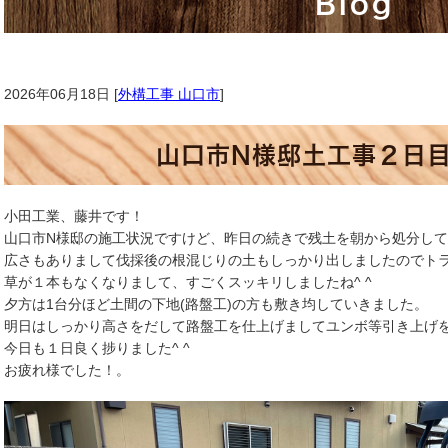
Blog
2026年06月18日 [
外構工事 山口市
]
山口市N様邸土工事２日
小田工業、藤井です！
山口市N様邸の施工状況ですけど、昨日の続きで残土を朝から処分し
広さもありまして伐採後の根混じりの土もしっかり出しましたのでト
草が１本もなくなりまして、すごくスッキリしましたね^ ^
夕方は1台分ほど土間の下地(路盤工)の方も敷き均していきました。
明日はしっかり高さをだして路盤工を仕上げましてユンボ等引き上げ
今日も１日良く捗りました^ ^
お疲れ様でした！。