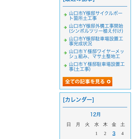
山口市Y様邸サイクルポー
ト箇所土工事
山口市Y様邸外構工事開始
(シンボルツリー植え付け)
山口市Y様邸駐車場設置工
事完成状況
山口市Ｙ様邸ワイヤーメッ
シュ組み、マサ土整地工
山口市Ｙ様邸駐車場設置工
事(土工事)
[カレンダー]
12月
日
月
火
水
木
金
土
1
2
3
4