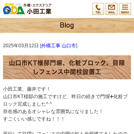
2025年03月12日 [
外構工事 山口市
]
山口市KT様邸門塀、化粧ブロック、目隠
しフェンス中間柱設置工
小田工業、藤井です！
山口市KT様邸の施工ですけど、昨日の続きで門塀➕化粧ブ
ロック完成しました^ ^
存在感のあるオシャレな雰囲気になりました！
すごくいい感じですね！！！
平行して目隠しフェンスの中間の柱も全部建てましたので