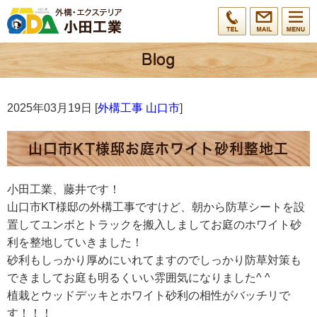
2025年03月19日 [
外構工事 山口市
]
山口市KT様邸お庭ホワイト砂利整地工
小田工業、藤井です！
山口市KT様邸の外構工事ですけど、朝から防草シートを設
置してユンボとトラックを搬入しましてお庭のホワイト砂
利を整地していきました！
砂利もしっかり厚めにいれてますのでしっかり防草対策も
できましてお庭も明るくいい雰囲気になりました^ ^
植栽とウッドデッキとホワイト砂利の相性がバッチリで
す！！！