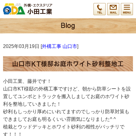
2025年03月19日 [
外構工事 山口市
]
山口市KT様邸お庭ホワイト砂利整地工
小田工業、藤井です！
山口市KT様邸の外構工事ですけど、朝から防草シートを設
置してユンボとトラックを搬入しましてお庭のホワイト砂
利を整地していきました！
砂利もしっかり厚めにいれてますのでしっかり防草対策も
できましてお庭も明るくいい雰囲気になりました^ ^
植栽とウッドデッキとホワイト砂利の相性がバッチリで
す！！！